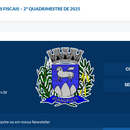
 FISCAIS – 2º QUADRIMESTRE DE 2025
C
Cadas
SE
Esper
v.br
Holer
Fila 
Exam
Espec
astre-se em nossa Newsletter
Plano