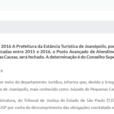
 MÍDIAS
RECEBA NOTÍCIAS
 2016 A Prefeitura da Estância Turística de Joanópolis, p
aticadas entre 2015 e 2016, o Posto Avançado de Atendime
 Causas, será fechado. A determinação é do Conselho Supe
16
 por meio do departamento Jurídico, informa que, devido a irreg
o de Joanópolis, mais conhecido como Juizado de Pequenas Cau
tratura, do Tribunal de Justiça do Estado de São Paulo (TJS
o TJSP por conta do descumprimento das obrigações constatado 