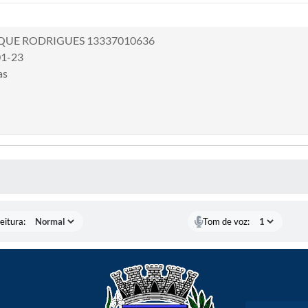
QUE RODRIGUES 13337010636
01-23
as
 MÍDIAS
eitura:
Tom de voz: