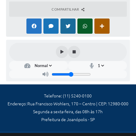
COMPARTILHAR
Secr
etar
ia
de
Agri
cult
ura,
Telefone: (11) 5240-0100
Aba
Endereço: Rua Francisco Wohlers, 170 – Centro | CEP: 12980-000
stec
ime
Segunda a sexta-feira, das 08h às 17h
nto
Prefeitura de Joanópolis - SP
e
Mei
o...