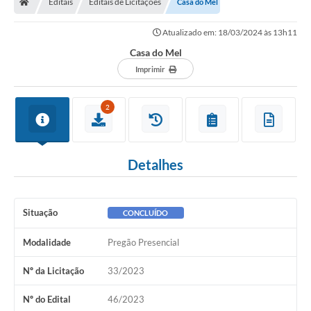
Editais
Editais de Licitações
Casa do Mel
Legislação
Atualizado em: 18/03/2024 às 13h11
Transparência
Casa do Mel
Editais
Imprimir
Diário Oficial
2
Conselhos
Contato
Detalhes
Contratos
Audiências Públicas
Situação
CONCLUÍDO
Arquivos para Download
Modalidade
Pregão Presencial
Carta de Serviços
Nº da Licitação
33/2023
Obras
Nº do Edital
46/2023