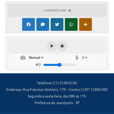
COMPARTILHAR
Secr
etar
ia
de
Ad
mini
stra
ção
e
Telefone: (11) 5240-0100
Fina
Endereço: Rua Francisco Wohlers, 170 – Centro | CEP: 12980-000
nça
s
Segunda a sexta-feira, das 08h às 17h
Wald
Prefeitura de Joanópolis - SP
ecir
Anto