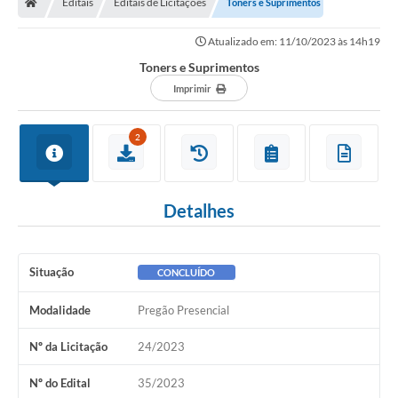
Editais
Editais de Licitações
Toners e Suprimentos
Legislação
Atualizado em: 11/10/2023 às 14h19
Transparência
Toners e Suprimentos
Editais
Imprimir
Diário Oficial
2
Conselhos
Contato
Detalhes
Contratos
Audiências Públicas
Situação
CONCLUÍDO
Arquivos para Download
Modalidade
Pregão Presencial
Carta de Serviços
Nº da Licitação
24/2023
Obras
Nº do Edital
35/2023