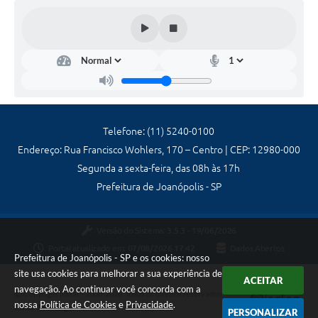
Telefone: (11) 5240-0100
Endereço: Rua Francisco Wohlers, 170 – Centro | CEP: 12980-000
Segunda a sexta-feira, das 08h às 17h
Prefeitura de Joanópolis - SP
Versão do Sistema:
3.5.3 - 19/06/2026
Portal atualizado em:
07/08/2026 17:42
Dados Abertos
Prefeitura de Joanópolis - SP e os cookies: nosso
site usa cookies para melhorar a sua experiência de
ACEITAR
navegação. Ao continuar você concorda com a
Copyright Instar - 2006-2026. Todos os direitos reservados -
nossa
Política de Cookies
e
Privacidade
.
Instar Tecnologia
PERSONALIZAR