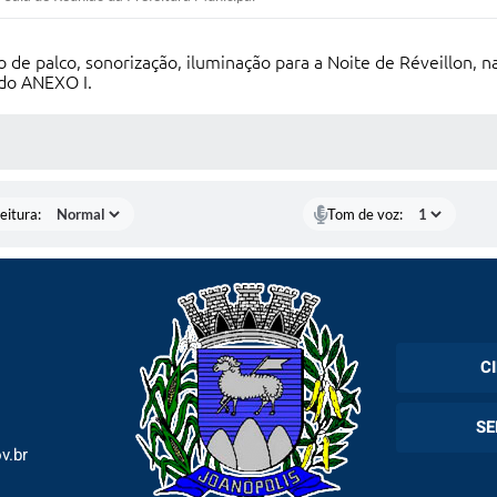
 de palco, sonorização, iluminação para a Noite de Réveillon,
do ANEXO I.
 MÍDIAS
eitura:
Tom de voz:
C
Cadas
SE
Esper
v.br
Holer
Fila 