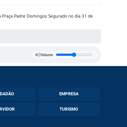
 na Praça Padre Domingos Segurado no dia 31 de
Volume
IDADÃO
EMPRESA
tro Lista de
Diário Oficial
RVIDOR
TURISMO
a das Creches
Cadastro Municipal de
ite Online
de Espera de
Licitações
Turismo - CMTUR