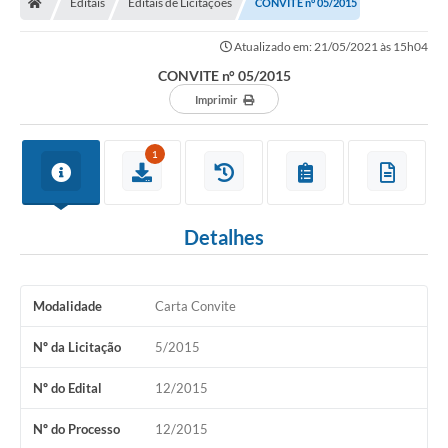
Editais
Editais de Licitações
CONVITE n° 05/2015
Legislação
Atualizado em: 21/05/2021 às 15h04
Transparência
CONVITE n° 05/2015
Editais
Imprimir
Diário Oficial
1
Conselhos
Contato
Detalhes
Contratos
Audiências Públicas
Modalidade
Carta Convite
Arquivos para Download
Nº da Licitação
5/2015
Carta de Serviços
Nº do Edital
12/2015
Obras
Nº do Processo
12/2015