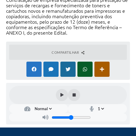
Contratação de empresa especializada para prestação de
Contas Públicas
serviços de recargas e fornecimento de toners e
cartuchos novos e remanufaturados para impressoras e
Telefones Úteis
copiadoras, incluindo manutenção preventiva dos
equipamentos, pelo prazo de 12 (doze) meses, e
Agenda
conforme as especificações no Termo de Referência –
ANEXO I, do presente Edital.
Ouvidoria
SIC
COMPARTILHAR