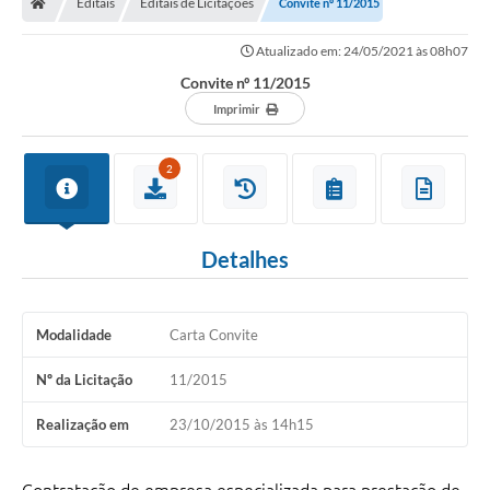
Editais
Editais de Licitações
Convite nº 11/2015
Legislação
Atualizado em: 24/05/2021 às 08h07
Transparência
Convite nº 11/2015
Editais
Imprimir
Diário Oficial
2
Conselhos
Contato
Detalhes
Contratos
Audiências Públicas
Modalidade
Carta Convite
Arquivos para Download
Nº da Licitação
11/2015
Carta de Serviços
Realização em
23/10/2015 às 14h15
Obras