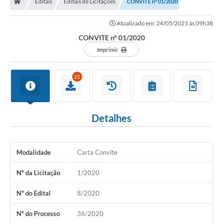
Editais
Editais de Licitações
CONVITE n° 01/2020
Legislação
Atualizado em: 24/05/2021 às 09h38
Transparência
CONVITE n° 01/2020
Editais
Imprimir
Diário Oficial
22
Conselhos
Contato
Detalhes
Contratos
Audiências Públicas
Modalidade
Carta Convite
Arquivos para Download
Nº da Licitação
1/2020
Carta de Serviços
Nº do Edital
8/2020
Obras
Nº do Processo
36/2020