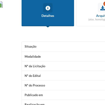
Detalhes
Arqui
(atas, homolog
Situação
Modalidade
Nº da Licitação
Nº do Edital
Nº do Processo
Publicado em
Realização em