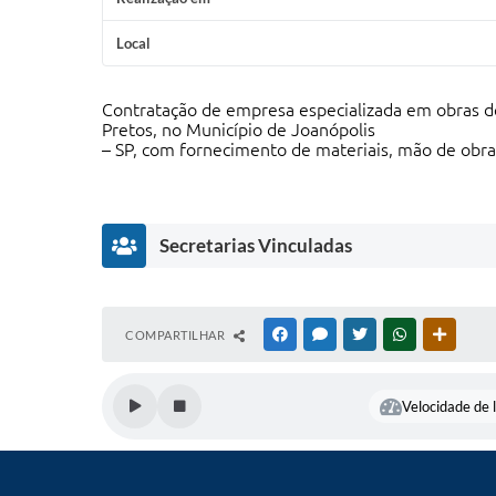
Local
Contratação de empresa especializada em obras de
Pretos, no Município de Joanópolis
– SP, com fornecimento de materiais, mão de obra
Secretarias Vinculadas
S
COMPARTILHAR
FACEBOOK
MESSENGER
TWITTER
WHATSAPP
OUTRAS
e
c
r
Velocidade de l
e
t
a
ri
a