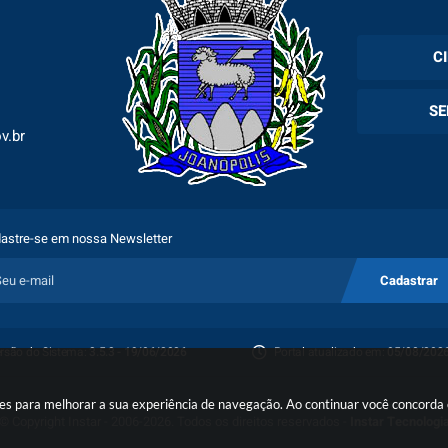
C
Cadas
SE
Esper
v.br
Holer
Fila 
Exam
Espec
astre-se em nossa Newsletter
Plano
Cadastrar
Proto
rsão do Sistema:
3.5.3 - 19/06/2026
Portal atualizado em:
05/08/2026
Porta
okies para melhorar a sua experiência de navegação. Ao continuar você concord
© Copyright Instar - 2006-2026. Todos os direitos reservados -
Instar Tecnologi
Denú