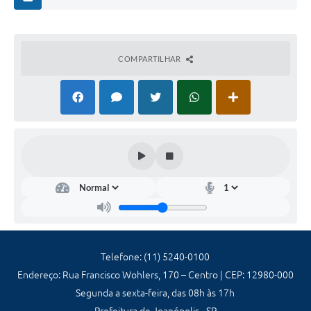
COMPARTILHAR
Secr
etar
ia
de
Ad
mini
stra
Telefone: (11) 5240-0100
ção
Endereço: Rua Francisco Wohlers, 170 – Centro | CEP: 12980-000
e
Fina
Segunda a sexta-feira, das 08h às 17h
nça