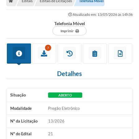
Editais
Editais de Licitações
Telefonia Móvel
Legislação
Atualizado em: 13/05/2026 às 14h36
Transparência
Telefonia Móvel
Editais
Imprimir
Diário Oficial
7
Conselhos
Contato
Detalhes
Contratos
Audiências Públicas
Situação
ABERTO
Arquivos para Download
Modalidade
Pregão Eletrônico
Carta de Serviços
Nº da Licitação
13/2026
Obras
Nº do Edital
21