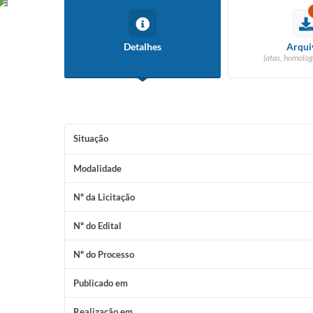
Detalhes
Arqui
(atas, homolog
Situação
Modalidade
Nº da Licitação
Nº do Edital
Nº do Processo
Publicado em
Realização em