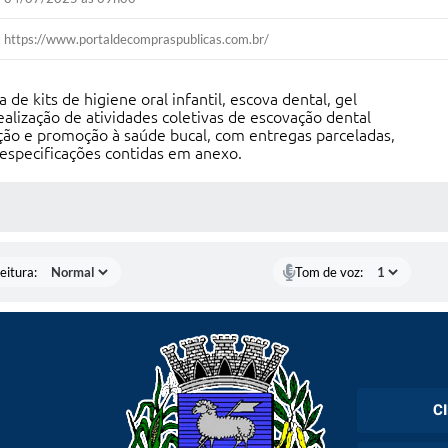
https://www.portaldecompraspublicas.com.br/
de kits de higiene oral infantil, escova dental, gel
realização de atividades coletivas de escovação dental
ção e promoção à saúde bucal, com entregas parceladas,
especificações contidas em anexo.
 MÍDIAS
eitura:
Tom de voz:
C