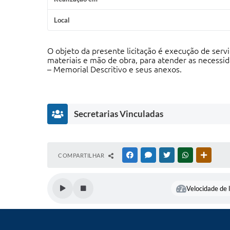
Local
O objeto da presente licitação é execução de ser
materiais e mão de obra, para atender as necessid
– Memorial Descritivo e seus anexos.
Secretarias Vinculadas
S
COMPARTILHAR
FACEBOOK
MESSENGER
TWITTER
WHATSAPP
OUTRAS
e
c
r
Velocidade de l
e
t
a
ri
a