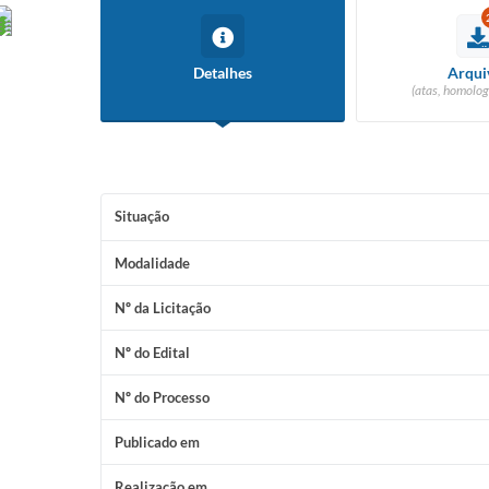
Detalhes
Arqui
(atas, homolog
Situação
Modalidade
Nº da Licitação
Nº do Edital
Nº do Processo
Publicado em
Realização em