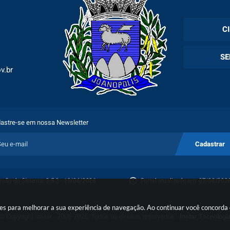
C
Cadas
SE
Esper
v.br
Holer
Fila 
Exam
Espec
astre-se em nossa Newsletter
Plano
Cadastrar
Proto
rsão do Sistema:
3.5.3 - 19/06/2026
Portal atualizado em:
07/08/2026
Porta
okies para melhorar a sua experiência de navegação. Ao continuar você concord
© Copyright Instar - 2006-2026. Todos os direitos reservados -
Instar Tecnologi
Denú