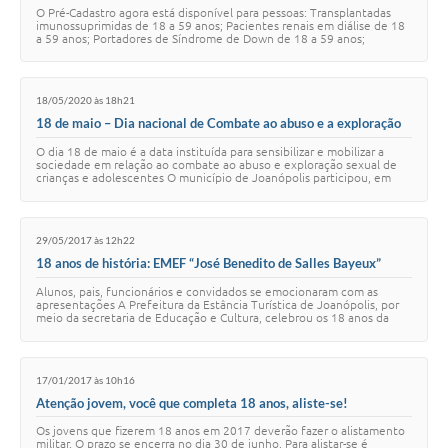
O Pré-Cadastro agora está disponível para pessoas: Transplantadas
imunossuprimidas de 18 a 59 anos; Pacientes renais em diálise de 18
a 59 anos; Portadores de Síndrome de Down de 18 a 59 anos;
Motoristas e Cobradores de …
18/05/2020 às 18h21
18 de maio – Dia nacional de Combate ao abuso e a exploração
sexual de crianças e adolescentes
O dia 18 de maio é a data instituída para sensibilizar e mobilizar a
sociedade em relação ao combate ao abuso e exploração sexual de
crianças e adolescentes O município de Joanópolis participou, em
maio de 2019, do Dia N…
29/05/2017 às 12h22
18 anos de história: EMEF “José Benedito de Salles Bayeux”
celebra aniversário com retrospectiva
Alunos, pais, funcionários e convidados se emocionaram com as
apresentações A Prefeitura da Estância Turística de Joanópolis, por
meio da secretaria de Educação e Cultura, celebrou os 18 anos da
EMEF “José Benedito de Sa…
17/01/2017 às 10h16
Atenção jovem, você que completa 18 anos, aliste-se!
Os jovens que fizerem 18 anos em 2017 deverão fazer o alistamento
militar. O prazo se encerra no dia 30 de junho. Para alistar-se é