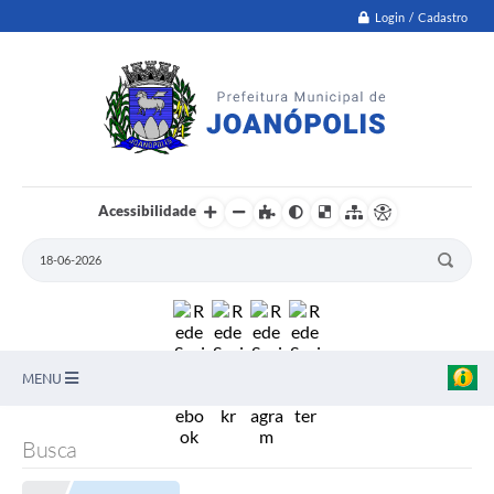
Login / Cadastro
Acessibilidade
MENU
PNAB
Busca
Secretarias