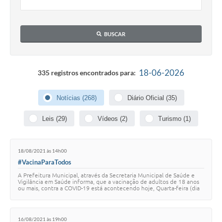
Contas Públicas
Telefones Úteis
BUSCAR
Agenda
Ouvidoria
18-06-2026
335 registros encontrados para:
SIC
Notícias (268)
Diário Oficial (35)
Leis (29)
Vídeos (2)
Turismo (1)
18/08/2021 às 14h00
#VacinaParaTodos
A Prefeitura Municipal, através da Secretaria Municipal de Saúde e
Vigilância em Saúde informa, que a vacinação de adultos de 18 anos
ou mais, contra a COVID-19 está acontecendo hoje, Quarta-feira (dia
18 de Agosto). Fiq…
16/08/2021 às 19h00