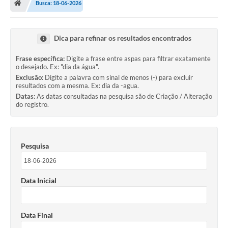
Busca: 18-06-2026
Legislação
Transparência
Dica para refinar os resultados encontrados
Editais
Frase específica:
Digite a frase entre aspas para filtrar exatamente
o desejado. Ex: "dia da água".
Diário Oficial
Exclusão:
Digite a palavra com sinal de menos (-) para excluir
resultados com a mesma. Ex: dia da -agua.
Conselhos
Datas:
As datas consultadas na pesquisa são de Criação / Alteração
do registro.
Contato
Contratos
Pesquisa
Audiências Públicas
Arquivos para Download
Data Inicial
Carta de Serviços
Obras
Data Final