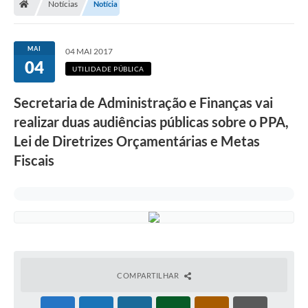
Notícias
Notícia
Legislação
Transparência
MAI
04 MAI 2017
04
Editais
UTILIDADE PÚBLICA
Diário Oficial
Secretaria de Administração e Finanças vai
realizar duas audiências públicas sobre o PPA,
Conselhos
Lei de Diretrizes Orçamentárias e Metas
Contato
Fiscais
Contratos
Audiências Públicas
Arquivos para Download
Carta de Serviços
COMPARTILHAR
Obras