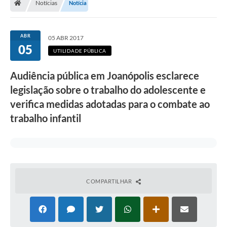
Notícias
Notícia
Legislação
Transparência
ABR
05 ABR 2017
05
Editais
UTILIDADE PÚBLICA
Diário Oficial
Audiência pública em Joanópolis esclarece
legislação sobre o trabalho do adolescente e
Conselhos
verifica medidas adotadas para o combate ao
Contato
trabalho infantil
Contratos
Audiências Públicas
Arquivos para Download
COMPARTILHAR
Carta de Serviços
Obras