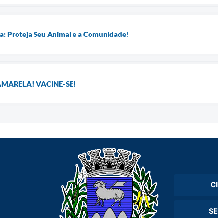
a: Proteja Seu Animal e a Comunidade!
AMARELA! VACINE-SE!
C
Cadas
SE
Esper