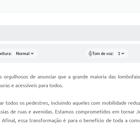
 MÍDIAS
RECEBA NOTÍCIAS
eitura:
Tom de voz:
s orgulhosos de anunciar que a grande maioria das lombofaixa
uras e acessíveis para todos.
r todos os pedestres, incluindo aqueles com mobilidade reduzi
ssias de ruas e avenidas. Estamos comprometidos em tornar J
e. Afinal, essa transformação é para o benefício de toda a co