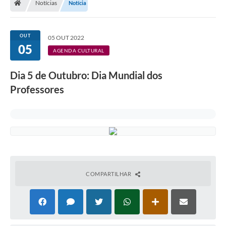
Notícias
Notícia
Legislação
Transparência
OUT
05 OUT 2022
05
Editais
AGENDA CULTURAL
Diário Oficial
Dia 5 de Outubro: Dia Mundial dos
Professores
Conselhos
Contato
Contratos
Audiências Públicas
Arquivos para Download
COMPARTILHAR
Carta de Serviços
Obras