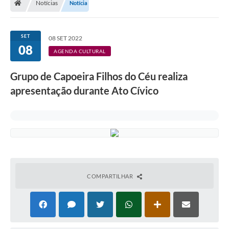
Notícias
Notícia
Legislação
Transparência
SET
08 SET 2022
08
Editais
AGENDA CULTURAL
Diário Oficial
Grupo de Capoeira Filhos do Céu realiza
apresentação durante Ato Cívico
Conselhos
Contato
Contratos
Audiências Públicas
Arquivos para Download
COMPARTILHAR
Carta de Serviços
Obras