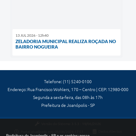
13 JUL 2026 - 12h40
ZELADORIA MUNICIPAL REALIZA ROÇADA NO
BAIRRO NOGUEIRA
Telefone: (11) 5240-0100
Endereço: Rua Francisco Wohlers, 170 – Centro | CEP: 12980-000
Segunda a sexta-feira, das 08h às 17h
Prefeitura de Joanópolis - SP
Versão do Sistema:
3.5.3 - 19/06/2026
Portal atualizado em:
05/08/2026 17:51
Dados Abertos
Prefeitura de Joanópolis - SP e os cookies: nosso