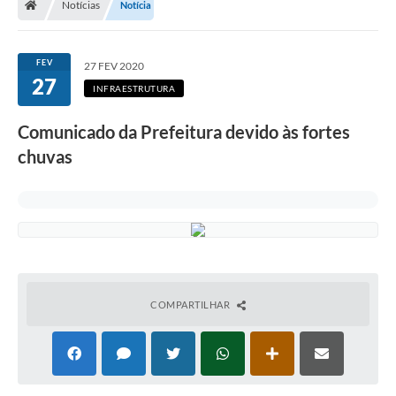
Notícias
Notícia
Legislação
Transparência
FEV
27 FEV 2020
27
Editais
INFRAESTRUTURA
Diário Oficial
Comunicado da Prefeitura devido às fortes
chuvas
Conselhos
Contato
Contratos
Audiências Públicas
Arquivos para Download
COMPARTILHAR
Carta de Serviços
Obras