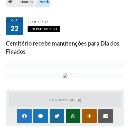
Notícias
Notícia
Legislação
Transparência
OUT
22 OUT 2018
22
Editais
INFRAESTRUTURA
Diário Oficial
Cemitério recebe manutenções para Dia dos
Finados
Conselhos
Contato
Contratos
Audiências Públicas
Arquivos para Download
COMPARTILHAR
Carta de Serviços
Obras