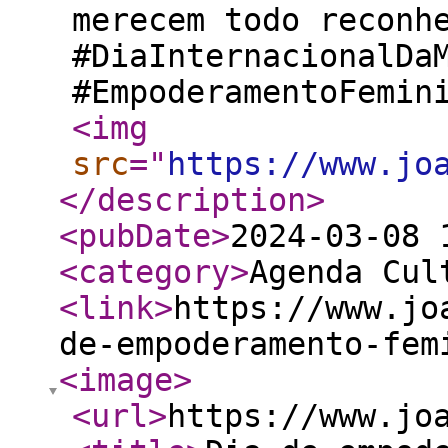
merecem todo reconh
#DiaInternacionalDa
#EmpoderamentoFemin
<img
src
="
https://www.jo
</description
>
<pubDate
>
2024-03-08 
<category
>
Agenda Cul
<link
>
https://www.jo
de-empoderamento-fem
<image
>
<url
>
https://www.jo