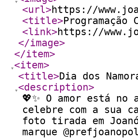
<url
>
https://www.jo
<title
>
Programação 
<link
>
https://www.j
</image
>
</item
>
<item
>
<title
>
Dia dos Namor
<description
>
💖✨ O amor está no 
celebre com a sua c
foto tirada em Joan
marque @prefjoanopo