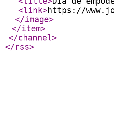
<title
>
Dia de empod
<link
>
https://www.j
</image
>
</item
>
</channel
>
</rss
>