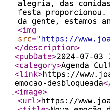
alegria, das comida
festa proporcionou.
da gente, estamos an
<img
src
="
https://www.jo
</description
>
<pubDate
>
2024-07-03 
<category
>
Agenda Cul
<link
>
https://www.jo
emocao-desbloqueada
<
<image
>
<url
>
https://www.jo
<title
>
Nova emoção 