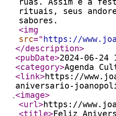
ruas. Assim é a fes
rituais, seus andor
sabores.
<img
src
="
https://www.jo
</description
>
<pubDate
>
2024-06-24 
<category
>
Agenda Cul
<link
>
https://www.jo
aniversario-joanopol
<image
>
<url
>
https://www.jo
<title
>
Feliz Aniver