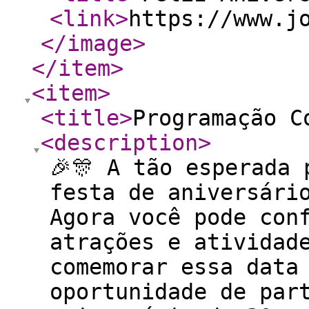
<link
>
https://www.j
</image
>
</item
>
<item
>
<title
>
Programação C
<description
>
🎉🎊 A tão esperada 
festa de aniversári
Agora você pode con
atrações e atividad
comemorar essa data
oportunidade de par