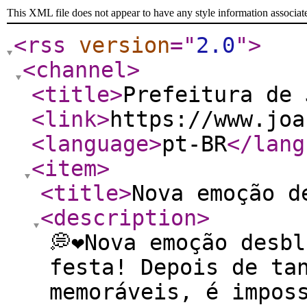
This XML file does not appear to have any style information associat
<rss
version
="
2.0
"
>
<channel
>
<title
>
Prefeitura de 
<link
>
https://www.joa
<language
>
pt-BR
</lang
<item
>
<title
>
Nova emoção d
<description
>
💭❤️Nova emoção desb
festa! Depois de ta
memoráveis, é impos