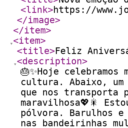
<link
>
https://www.j
</image
>
</item
>
<item
>
<title
>
Feliz Anivers
<description
>
🎂✨Hoje celebramos 
cultura. Abaixo, um
que nos transporta 
maravilhosa💖🎇 Esto
pólvora. Barulhos e
nas bandeirinhas mu