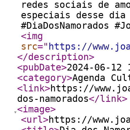
redes sociais de am
especiais desse dia 
#DiaDosNamorados #J
<img
src
="
https://www.jo
</description
>
<pubDate
>
2024-06-12 
<category
>
Agenda Cul
<link
>
https://www.jo
dos-namorados
</link
>
<image
>
<url
>
https://www.jo