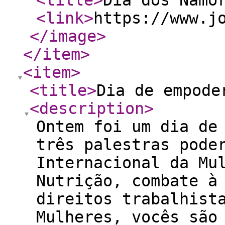
<title
>
Dia dos Namo
<link
>
https://www.j
</image
>
</item
>
<item
>
<title
>
Dia de empode
<description
>
Ontem foi um dia de
três palestras pode
Internacional da Mu
Nutrição, combate à
direitos trabalhist
Mulheres, vocês são