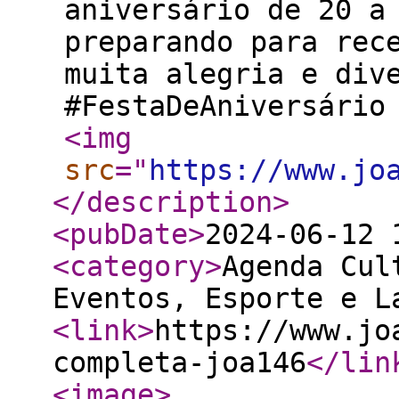
aniversário de 20 a
preparando para rec
muita alegria e dive
#FestaDeAniversário
<img
src
="
https://www.jo
</description
>
<pubDate
>
2024-06-12 
<category
>
Agenda Cul
Eventos, Esporte e L
<link
>
https://www.jo
completa-joa146
</lin
<image
>