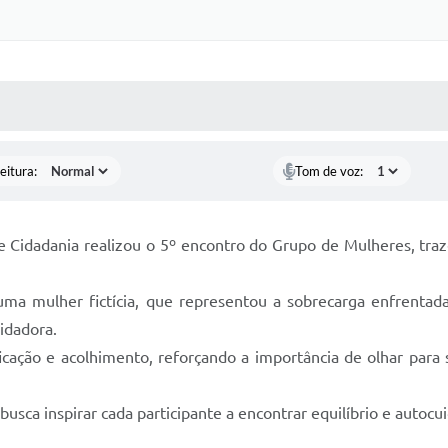
 MÍDIAS
RECEBA NOTÍCIAS
eitura:
Tom de voz:
 e Cidadania realizou o 5º encontro do Grupo de Mulheres, tr
 uma mulher fictícia, que representou a sobrecarga enfrenta
idadora.
cação e acolhimento, reforçando a importância de olhar para s
busca inspirar cada participante a encontrar equilíbrio e autoc