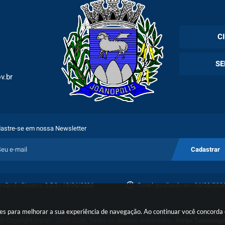
C
Cadas
SE
Esper
v.br
Holer
Fila 
Exam
Espec
astre-se em nossa Newsletter
Plano
Cadastrar
Proto
rsão do Sistema:
3.5.3 - 19/06/2026
Portal atualizado em:
06/08/2026
Porta
okies para melhorar a sua experiência de navegação. Ao continuar você concord
© Copyright Instar - 2006-2026. Todos os direitos reservados -
Instar Tecnologi