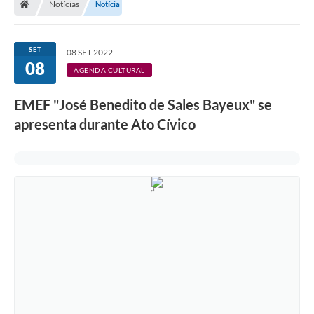
Notícias
Notícia
Legislação
Transparência
SET
08 SET 2022
08
Editais
AGENDA CULTURAL
Diário Oficial
EMEF "José Benedito de Sales Bayeux" se
apresenta durante Ato Cívico
Conselhos
Contato
Contratos
Audiências Públicas
Arquivos para Download
Carta de Serviços
Obras