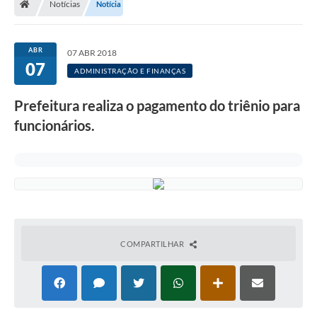
Notícias
Notícia
Legislação
Transparência
ABR
07 ABR 2018
07
Editais
ADMINISTRAÇÃO E FINANÇAS
Diário Oficial
Prefeitura realiza o pagamento do triênio para
funcionários.
Conselhos
Contato
Contratos
Audiências Públicas
Arquivos para Download
COMPARTILHAR
Carta de Serviços
Obras