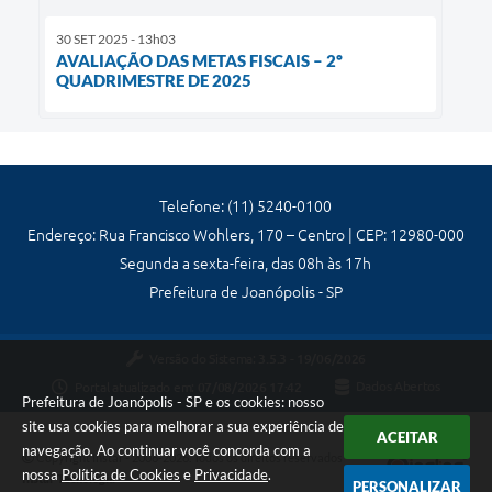
30 SET 2025 - 13h03
AVALIAÇÃO DAS METAS FISCAIS – 2º
QUADRIMESTRE DE 2025
Telefone: (11) 5240-0100
Endereço: Rua Francisco Wohlers, 170 – Centro | CEP: 12980-000
Segunda a sexta-feira, das 08h às 17h
Prefeitura de Joanópolis - SP
Versão do Sistema:
3.5.3 - 19/06/2026
Portal atualizado em:
07/08/2026 17:42
Dados Abertos
Prefeitura de Joanópolis - SP e os cookies: nosso
site usa cookies para melhorar a sua experiência de
ACEITAR
navegação. Ao continuar você concorda com a
Copyright Instar - 2006-2026. Todos os direitos reservados -
nossa
Política de Cookies
e
Privacidade
.
Instar Tecnologia
PERSONALIZAR