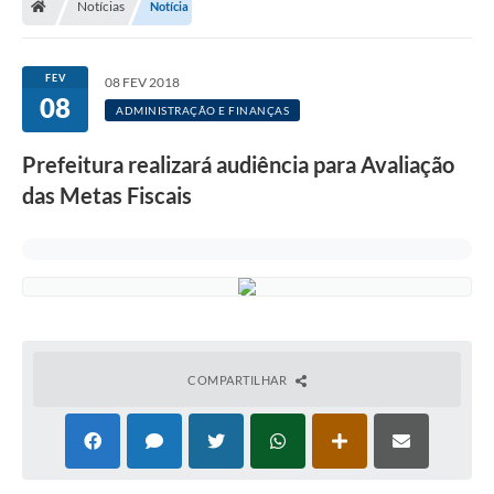
Notícias
Notícia
Legislação
Transparência
FEV
08 FEV 2018
08
Editais
ADMINISTRAÇÃO E FINANÇAS
Diário Oficial
Prefeitura realizará audiência para Avaliação
das Metas Fiscais
Conselhos
Contato
Contratos
Audiências Públicas
Arquivos para Download
COMPARTILHAR
Carta de Serviços
Obras