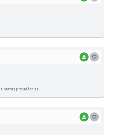
O
S
T
E
I
BAIXAR
G
O
S
T
á outras providências.
E
I
BAIXAR
G
O