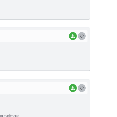
S
T
E
I
BAIXAR
G
O
S
T
E
I
BAIXAR
G
O
S
T
providências.