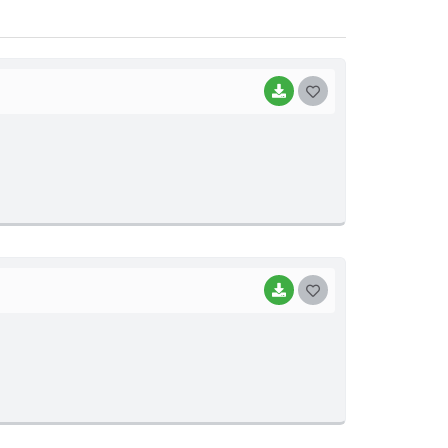
BAIXAR
G
O
S
T
E
I
BAIXAR
G
O
S
T
E
I