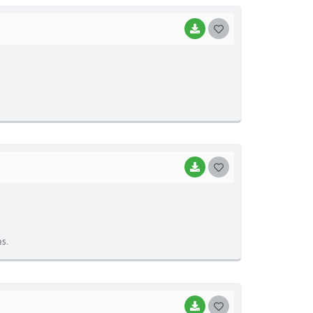
BAIXAR
G
O
S
T
E
I
BAIXAR
G
O
S
T
as.
E
I
BAIXAR
G