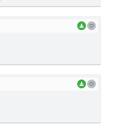
E
I
BAIXAR
G
O
S
T
E
I
BAIXAR
G
O
S
T
E
I