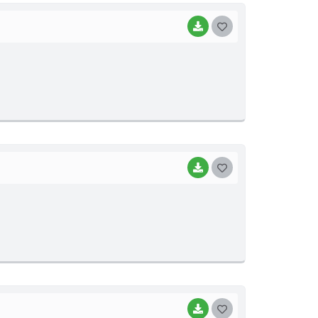
BAIXAR
G
O
S
T
E
I
BAIXAR
G
O
S
T
E
I
BAIXAR
G