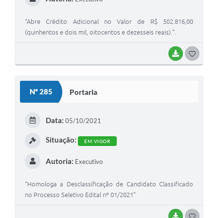
“Abre Crédito Adicional no Valor de R$ 502.816,00
(quinhentos e dois mil, oitocentos e dezesseis reais).”.
BAIXAR
G
O
S
Nº 285
Portaria
T
E
Data:
05/10/2021
I
Situação:
EM VIGOR
Autoria:
Executivo
“Homologa a Desclassificação de Candidato Classificado
no Processo Seletivo Edital nº 01/2021”
BAIXAR
G