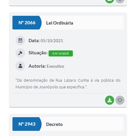
O
S
Nº 2066
Lei Ordinária
T
E
Data:
05/10/2021
I
Situação:
EM VIGOR
Autoria:
Executivo
“Dá denominação de Rua Lázaro Cunha à via pública do
Município de Joanópolis que especifica.”.
BAIXAR
G
O
S
Nº 2943
Decreto
T