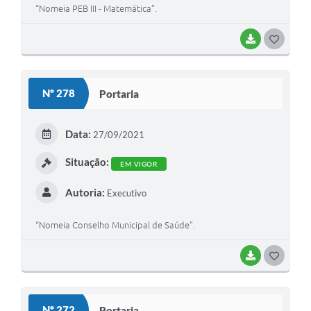
“Nomeia PEB III - Matemática”.
BAIXAR
G
O
S
Nº 278
Portaria
T
E
Data:
27/09/2021
I
Situação:
EM VIGOR
Autoria:
Executivo
“Nomeia Conselho Municipal de Saúde”.
BAIXAR
G
O
S
Nº 272
Portaria