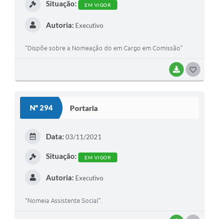
Situação:
EM VIGOR
Autoria:
Executivo
“Dispõe sobre a Nomeação do em Cargo em Comissão”
BAIXAR
G
O
S
Nº 294
Portaria
T
E
Data:
03/11/2021
I
Situação:
EM VIGOR
Autoria:
Executivo
“Nomeia Assistente Social”.