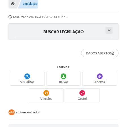
Legislação
Legislação
Transparência
Atualizado em: 06/08/2026 às 10h53
Editais
BUSCAR LEGISLAÇÃO
Diário Oficial
Conselhos
DADOS ABERTOS
Contato
LEGENDA:
Contratos
Visualizar
Baixar
Anexos
Audiências Públicas
Arquivos para Download
Vínculos
Gostei
Carta de Serviços
atos encontrados
484
Obras