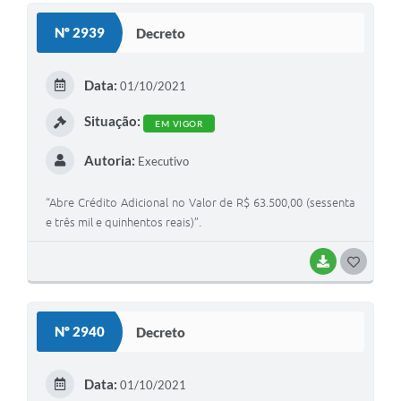
S
Nº 2939
Decreto
T
E
Data:
01/10/2021
I
Situação:
EM VIGOR
Autoria:
Executivo
“Abre Crédito Adicional no Valor de R$ 63.500,00 (sessenta
e três mil e quinhentos reais)”.
BAIXAR
G
O
S
Nº 2940
Decreto
T
E
Data:
01/10/2021
I