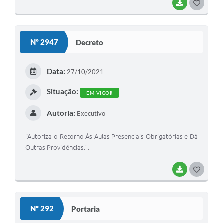
BAIXAR
G
O
S
Nº 2947
Decreto
T
E
Data:
27/10/2021
I
Situação:
EM VIGOR
Autoria:
Executivo
“Autoriza o Retorno Às Aulas Presenciais Obrigatórias e Dá
Outras Providências.”.
BAIXAR
G
O
S
Nº 292
Portaria
T