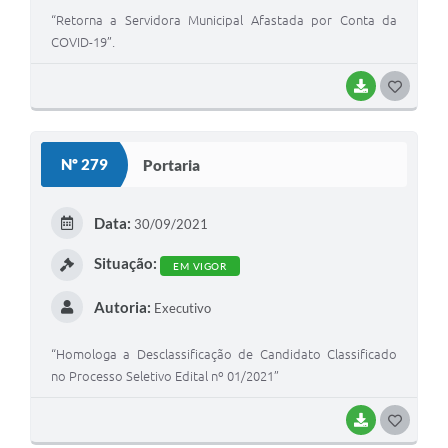
“Retorna a Servidora Municipal Afastada por Conta da
COVID-19”.
BAIXAR
G
O
S
Nº 279
Portaria
T
E
Data:
30/09/2021
I
Situação:
EM VIGOR
Autoria:
Executivo
“Homologa a Desclassificação de Candidato Classificado
no Processo Seletivo Edital nº 01/2021”
BAIXAR
G