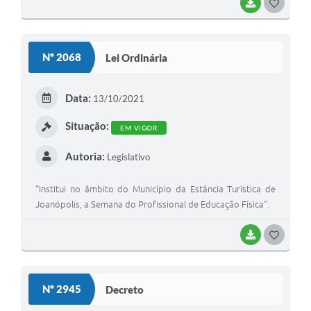
BAIXAR
G
O
S
Nº 2068
Lei Ordinária
T
E
Data:
13/10/2021
I
Situação:
EM VIGOR
Autoria:
Legislativo
“Institui no âmbito do Município da Estância Turística de
Joanópolis, a Semana do Profissional de Educação Física”.
BAIXAR
G
O
S
Nº 2945
Decreto
T