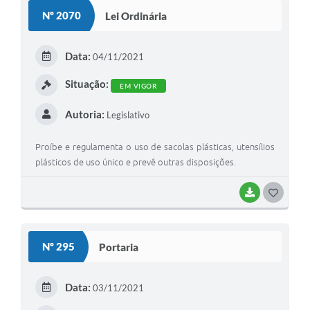
Contas Públicas
Nº 2070
Lei Ordinária
Telefones Úteis
Data:
Agenda
04/11/2021
Situação:
Ouvidoria
EM VIGOR
SIC
Autoria:
Legislativo
Proíbe e regulamenta o uso de sacolas plásticas, utensílios
plásticos de uso único e prevê outras disposições.
BAIXAR
G
O
S
Nº 295
Portaria
T
E
Data:
03/11/2021
I