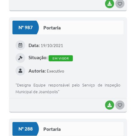
BAIXAR
G
O
S
Nº 987
Portaria
T
E
Data:
19/10/2021
I
Situação:
EM VIGOR
Autoria:
Executivo
“Designa Equipe responsável pelo Serviço de Inspeção
Municipal de Joanópolis”
BAIXAR
G
O
S
Nº 288
Portaria
T