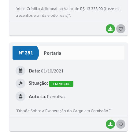
“Abre Crédito Adicional no Valor de R$ 13.338,00 (treze mil,
trezentos e trinta e oito reais)”.
BAIXAR
G
O
S
Nº 281
Portaria
T
E
Data:
01/10/2021
I
Situação:
EM VIGOR
Autoria:
Executivo
“Dispõe Sobre a Exoneração do Cargo em Comissão.”
BAIXAR
G
O