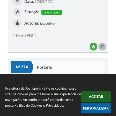
Data:
27/09/2021
I
Situação:
EM VIGOR
Autoria:
Executivo
“Nomeia PEB I”.
BAIXAR
G
O
S
Nº 274
Portaria
T
E
Data:
27/09/2021
I
Prefeitura de Joanópolis - SP e os cookies: nosso
Situação:
EM VIGOR
site usa cookies para melhorar a sua experiência de
ACEITAR
navegação. Ao continuar você concorda com a
Autoria:
Executivo
nossa
Política de Cookies
e
Privacidade
.
PERSONALIZAR