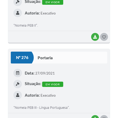
Situação:
EM VIGOR
Autoria:
Executivo
“Nomeia PEB II”.
BAIXAR
G
O
S
Nº 276
Portaria
T
E
Data:
27/09/2021
I
Situação:
EM VIGOR
Autoria:
Executivo
“Nomeia PEB III - Língua Portuguesa”.