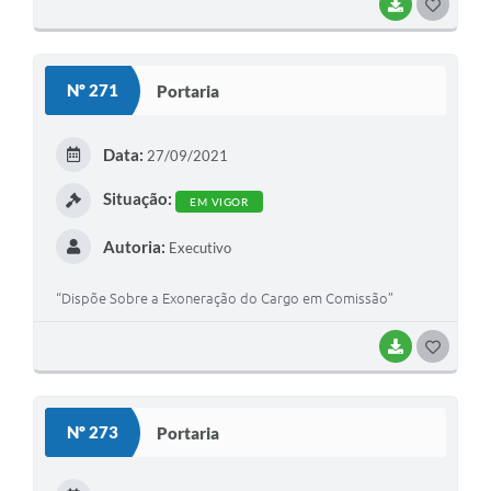
BAIXAR
G
O
S
Nº 271
Portaria
T
E
Data:
27/09/2021
I
Situação:
EM VIGOR
Autoria:
Executivo
“Dispõe Sobre a Exoneração do Cargo em Comissão”
BAIXAR
G
O
S
Nº 273
Portaria
T
E