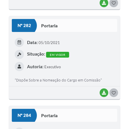
BAIXAR
G
O
S
Nº 282
Portaria
T
E
Data:
05/10/2021
I
Situação:
EM VIGOR
Autoria:
Executivo
“Dispõe Sobre a Nomeação do Cargo em Comissão”
BAIXAR
G
O
S
Nº 284
Portaria
T
E