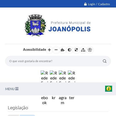
Login / Cadastro
Acessibilidade
MENU
PNAB
Legislação
Secretarias