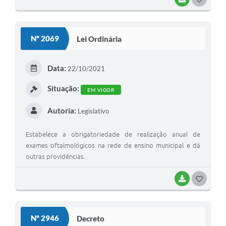
O
S
Nº 2069
Lei Ordinária
T
E
Data:
22/10/2021
I
Situação:
EM VIGOR
Autoria:
Legislativo
Estabelece a obrigatoriedade de realização anual de
exames oftalmológicos na rede de ensino municipal e dá
outras providências.
BAIXAR
G
O
S
Nº 2946
Decreto
T