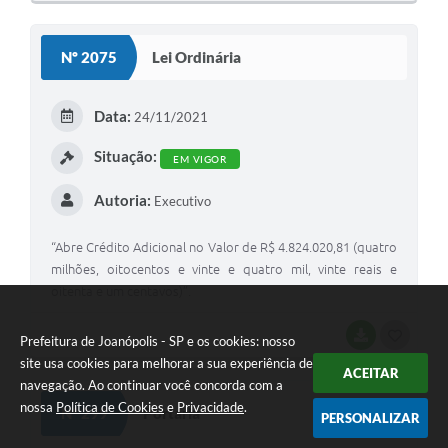
O
S
Nº 2075
Lei Ordinária
T
E
Data:
24/11/2021
I
Situação:
EM VIGOR
Autoria:
Executivo
“Abre Crédito Adicional no Valor de R$ 4.824.020,81 (quatro
milhões, oitocentos e vinte e quatro mil, vinte reais e
oitenta e um centavos)”.
BAIXAR
G
Prefeitura de Joanópolis - SP e os cookies: nosso
site usa cookies para melhorar a sua experiência de
O
ACEITAR
navegação. Ao continuar você concorda com a
S
nossa
Política de Cookies
e
Privacidade
.
Nº 299
Portaria
PERSONALIZAR
T