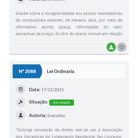
Dispõe sobre a obrigatoriedade dos postos revendedores
de combustíveis exibirem, de maneira clara, por meio de
informativo escrito (placa), informações do valor
percentual de preços do litro do etanol comum em relação
ao litro da gasolina comum, e dá outras providências.
BAIXAR
G
O
S
Nº 2088
Lei Ordinária
T
E
Data:
17/12/2021
I
Situação:
EM VIGOR
Autoria:
Executivo
“Outorga concessão de direito real de uso à Associação
dos Moradores do Loteamento Residencial San Lourenzo,