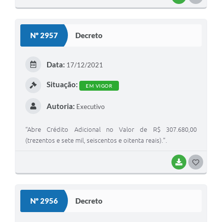
O
S
Nº 2957
Decreto
T
E
Data:
17/12/2021
I
Situação:
EM VIGOR
Autoria:
Executivo
“Abre Crédito Adicional no Valor de R$ 307.680,00
(trezentos e sete mil, seiscentos e oitenta reais).”.
BAIXAR
G
O
S
Nº 2956
Decreto
T