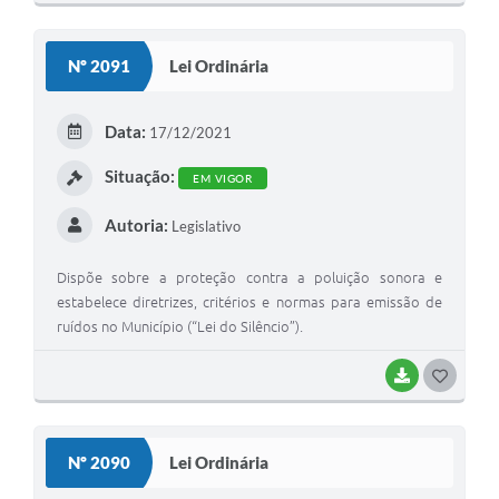
O
S
Nº 2091
Lei Ordinária
T
E
Data:
17/12/2021
I
Situação:
EM VIGOR
Autoria:
Legislativo
Dispõe sobre a proteção contra a poluição sonora e
estabelece diretrizes, critérios e normas para emissão de
ruídos no Município (“Lei do Silêncio”).
BAIXAR
G
O
S
Nº 2090
Lei Ordinária
T