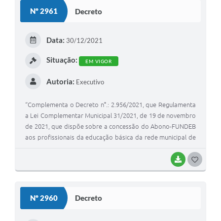
Contas Públicas
Nº 2961
Decreto
Telefones Úteis
Data:
Agenda
30/12/2021
Situação:
Ouvidoria
EM VIGOR
SIC
Autoria:
Executivo
“Complementa o Decreto n°.: 2.956/2021, que Regulamenta
a Lei Complementar Municipal 31/2021, de 19 de novembro
de 2021, que dispõe sobre a concessão do Abono-FUNDEB
aos profissionais da educação básica da rede municipal de
ensino, na forma que regulamenta.”.
BAIXAR
G
O
S
Nº 2960
Decreto
T
E