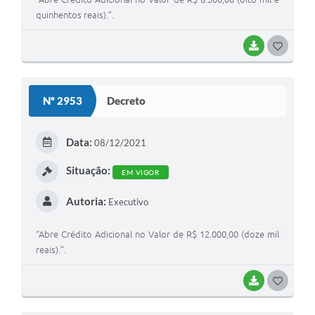
quinhentos reais).”.
BAIXAR
G
O
S
Nº 2953
Decreto
T
E
Data:
08/12/2021
I
Situação:
EM VIGOR
Autoria:
Executivo
“Abre Crédito Adicional no Valor de R$ 12.000,00 (doze mil
reais).”.
BAIXAR
G
O