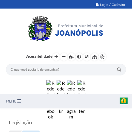
Login / Cadastro
Acessibilidade
MENU
PNAB
Legislação
Secretarias