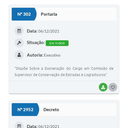
O
S
Nº 302
Portaria
T
E
Data:
06/12/2021
I
Situação:
EM VIGOR
Autoria:
Executivo
“Dispõe Sobre a Exoneração do Cargo em Comissão de
Supervisor de Conservação de Estradas e Logradouros”
BAIXAR
G
O
S
Nº 2952
Decreto
T
E
Data:
06/12/2021