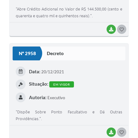
“Abre Crédito Adicional no Valor de R$ 144.500,00 (cento e
quarenta e quatro mil e quinhentos reais).”.
BAIXAR
G
O
S
Nº 2958
Decreto
T
E
Data:
20/12/2021
I
Situação:
EM VIGOR
Autoria:
Executivo
“Dispõe Sobre Ponto Facultativo e Dá Outras
Providências.”.
BAIXAR
G