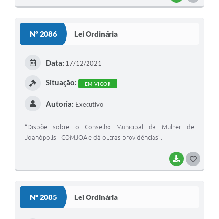
O
S
Nº 2086
Lei Ordinária
T
E
Data:
17/12/2021
I
Situação:
EM VIGOR
Autoria:
Executivo
“Dispõe sobre o Conselho Municipal da Mulher de
Joanópolis - COMJOA e dá outras providências”.
BAIXAR
G
O
S
Nº 2085
Lei Ordinária
T