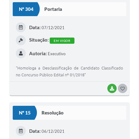
S
Nº 304
Portaria
T
E
Data:
07/12/2021
I
Situação:
EM VIGOR
Autoria:
Executivo
“Homologa a Desclassificação de Candidato Classificado
no Concurso Público Edital nº 01/2018”
BAIXAR
G
O
S
Nº 15
Resolução
T
E
Data:
06/12/2021
I