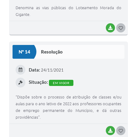
Denomina as vias públicas do Loteamento Morada do
Gigante.
BAIXAR
G
O
S
Nº 14
Resolução
T
E
Data:
24/11/2021
I
Situação:
EM VIGOR
“Dispõe sobre o processo de atribuição de classes e/ou
aulas para o ano letivo de 2022 aos professores ocupantes
de emprego permanente do Município, e dá outras
providências”.
BAIXAR
G