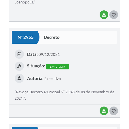
Joanópolis.”
BAIXAR
G
O
S
Nº 2955
Decreto
T
E
Data:
09/12/2021
I
Situação:
EM VIGOR
Autoria:
Executivo
“Revoga Decreto Municipal N° 2.948 de 09 de Novembro de
2021.”.
BAIXAR
G
O
S