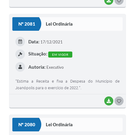
BAIXAR
G
O
S
Nº 2081
Lei Ordinária
T
E
Data:
17/12/2021
I
Situação:
EM VIGOR
Autoria:
Executivo
“Estima a Receita e fixa a Despesa do Município de
Joanópolis para o exercício de 2022.”.
BAIXAR
G
O
S
Nº 2080
Lei Ordinária
T