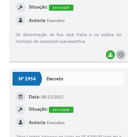
Situação:
EM VIGOR
Autoria:
Executivo
Dá denominação de Rua José Freire à via pública do
Município de Joanópolis que especifica.
BAIXAR
G
O
S
Nº 2954
Decreto
T
E
Data:
08/12/2021
I
Situação:
EM VIGOR
Autoria:
Executivo
“Abre Crédito Adicional no Valor de R$ 8.500,00 (oito mil e