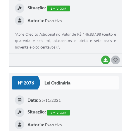
I
Situação:
EM VIGOR
Autoria:
Executivo
“Abre Crédito Adicional no Valor de R$ 146.837,98 (cento e
quarenta e seis mil, oitocentos e trinta e sete reais e
noventa e oito centavos).”.
BAIXAR
G
O
S
Nº 2076
Lei Ordinária
T
E
Data:
25/11/2021
I
Situação:
EM VIGOR
Autoria:
Executivo