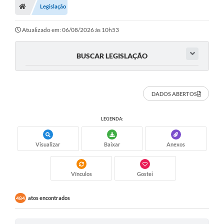
Legislação
Legislação
Transparência
Atualizado em: 06/08/2026 às 10h53
Editais
BUSCAR LEGISLAÇÃO
Diário Oficial
Conselhos
DADOS ABERTOS
Contato
LEGENDA:
Contratos
Visualizar
Baixar
Anexos
Audiências Públicas
Arquivos para Download
Vínculos
Gostei
Carta de Serviços
atos encontrados
484
Obras