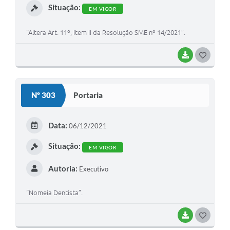
Situação:
EM VIGOR
“Altera Art. 11º, item II da Resolução SME nº 14/2021”.
BAIXAR
G
O
S
Nº 303
Portaria
T
E
Data:
06/12/2021
I
Situação:
EM VIGOR
Autoria:
Executivo
“Nomeia Dentista”.
BAIXAR
G