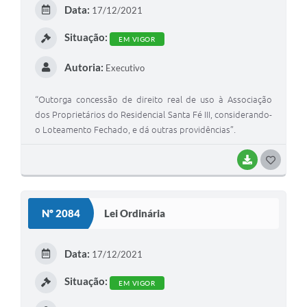
E
Data:
17/12/2021
I
Situação:
EM VIGOR
Autoria:
Executivo
“Outorga concessão de direito real de uso à Associação
dos Proprietários do Residencial Santa Fé III, considerando-
o Loteamento Fechado, e dá outras providências”.
BAIXAR
G
O
S
Nº 2084
Lei Ordinária
T
E
Data:
17/12/2021
I
Situação:
EM VIGOR