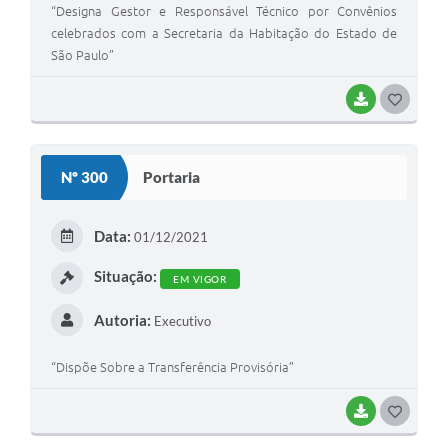
“Designa Gestor e Responsável Técnico por Convênios
celebrados com a Secretaria da Habitação do Estado de
São Paulo”
BAIXAR
G
O
S
Nº 300
Portaria
T
E
Data:
01/12/2021
I
Situação:
EM VIGOR
Autoria:
Executivo
“Dispõe Sobre a Transferência Provisória”
BAIXAR
G
O