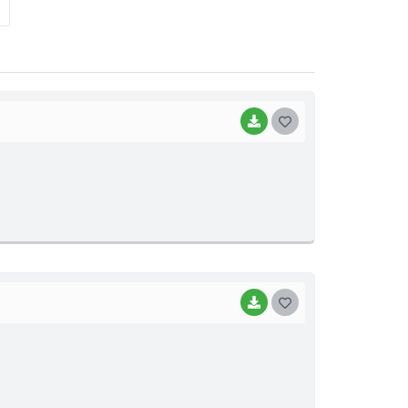
BAIXAR
G
O
S
T
E
I
BAIXAR
G
O
S
T