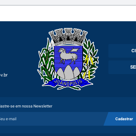
C
Cadas
SE
Esper
v.br
Holer
Fila 
Exam
Espec
astre-se em nossa Newsletter
Plano
Cadastrar
Proto