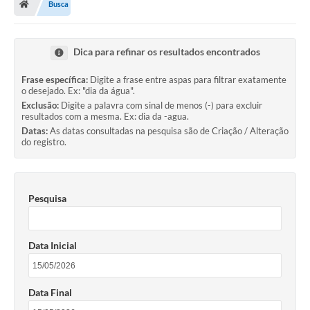
Busca
Legislação
Transparência
Dica para refinar os resultados encontrados
Editais
Frase específica:
Digite a frase entre aspas para filtrar exatamente
o desejado. Ex: "dia da água".
Diário Oficial
Exclusão:
Digite a palavra com sinal de menos (-) para excluir
resultados com a mesma. Ex: dia da -agua.
Conselhos
Datas:
As datas consultadas na pesquisa são de Criação / Alteração
do registro.
Contato
Contratos
Pesquisa
Audiências Públicas
Arquivos para Download
Data Inicial
Carta de Serviços
Obras
Data Final