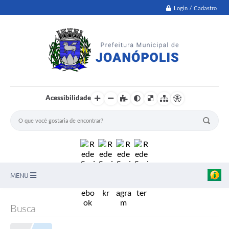
Login / Cadastro
Acessibilidade
MENU
PNAB
Busca
Secretarias