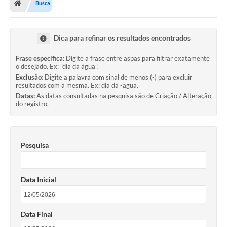
Busca
Legislação
Transparência
Dica para refinar os resultados encontrados
Editais
Frase específica:
Digite a frase entre aspas para filtrar exatamente
o desejado. Ex: "dia da água".
Diário Oficial
Exclusão:
Digite a palavra com sinal de menos (-) para excluir
resultados com a mesma. Ex: dia da -agua.
Conselhos
Datas:
As datas consultadas na pesquisa são de Criação / Alteração
do registro.
Contato
Contratos
Pesquisa
Audiências Públicas
Arquivos para Download
Data Inicial
Carta de Serviços
Obras
Data Final