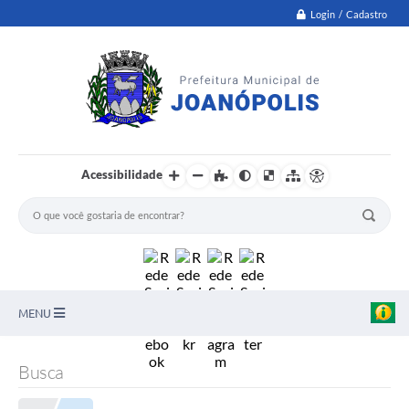
Login / Cadastro
Acessibilidade
MENU
PNAB
Busca
Secretarias